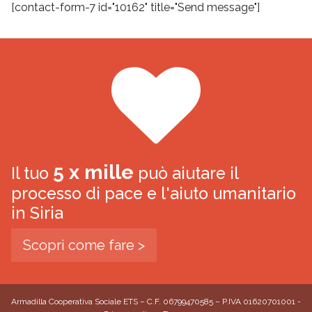
[contact-form-7 id="10162" title="Send message"]
5 x mille
Il tuo
può aiutare il
processo di pace e l'aiuto umanitario
in Siria
Scopri come fare >
Armadilla Cooperativa Sociale ETS – C.F. 06799470585 – P.IVA 01620701001 -