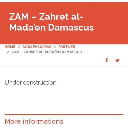
ZAM – Zahret al-
Mada’en Damascus
HOME
COSA FACCIAMO
PARTNER
ZAM – ZAHRET AL-MADA’EN DAMASCUS
Share
Sha
SHARE
on
on
Faceboo
Twit
Under construction
More informations