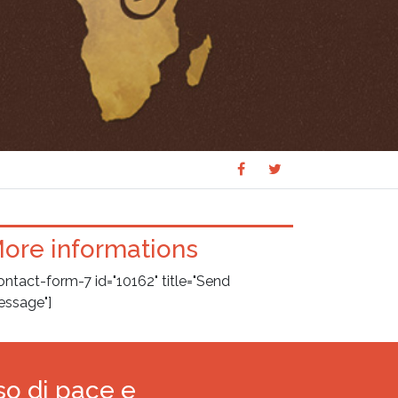
Share
Share
SHARE
on
on
Facebook
Twitter
ore informations
ontact-form-7 id="10162" title="Send
ssage"]
so di pace e