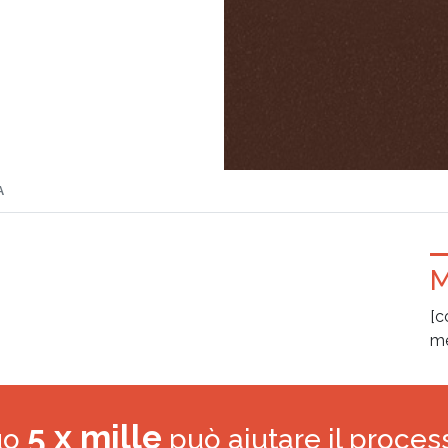
A
M
[c
me
5 x mille
tuo
può aiutare il proces