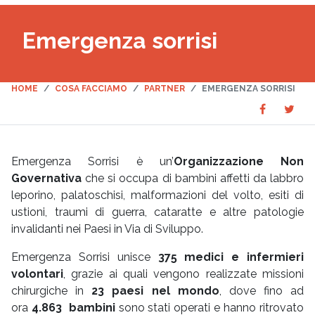
Emergenza sorrisi
HOME
COSA FACCIAMO
PARTNER
EMERGENZA SORRISI
Share
Sha
SHARE
on
on
Faceboo
Twit
Emergenza Sorrisi è un’
Organizzazione Non
Governativa
che si occupa di bambini affetti da labbro
leporino, palatoschisi, malformazioni del volto, esiti di
ustioni, traumi di guerra, cataratte e altre patologie
invalidanti nei Paesi in Via di Sviluppo.
Emergenza Sorrisi unisce
375 medici e infermieri
volontari
, grazie ai quali vengono realizzate missioni
chirurgiche in
23 paesi nel mondo
, dove fino ad
ora
4.863 bambini
sono stati operati e hanno ritrovato