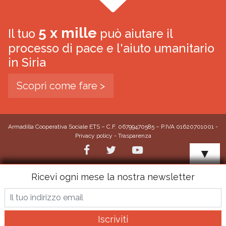
5 x mille
Il tuo
può aiutare il
processo di pace e l'aiuto umanitario
in Siria
Scopri come fare >
Armadilla Cooperativa Sociale ETS – C.F. 06799470585 – P.IVA 01620701001 -
Privacy policy
-
Trasparenza
▼
Ricevi ogni mese la nostra newsletter