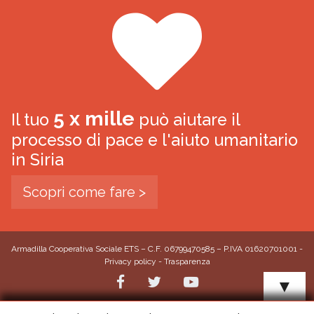
5 x mille
Il tuo
può aiutare il
processo di pace e l'aiuto umanitario
in Siria
Scopri come fare >
Armadilla Cooperativa Sociale ETS – C.F. 06799470585 – P.IVA 01620701001 -
Privacy policy
-
Trasparenza
▼