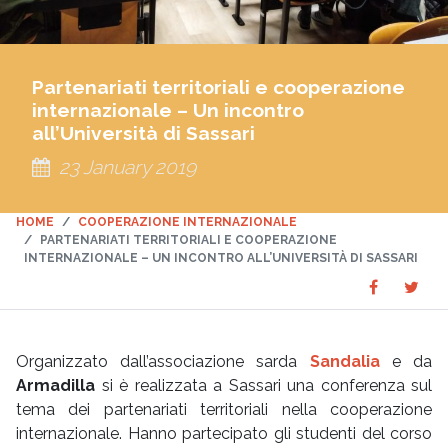
Partenariati territoriali e cooperazione
internazionale – Un incontro
all’Università di Sassari
23 January 2019
HOME
COOPERAZIONE INTERNAZIONALE
PARTENARIATI TERRITORIALI E COOPERAZIONE
INTERNAZIONALE – UN INCONTRO ALL’UNIVERSITÀ DI SASSARI
Share
Sha
SHARE
on
on
Faceboo
Twit
Organizzato dall’associazione sarda
Sandalia
e da
Armadilla
si è realizzata a Sassari una conferenza sul
tema dei partenariati territoriali nella cooperazione
internazionale. Hanno partecipato gli studenti del corso