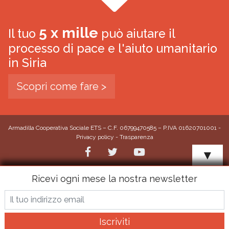
5 x mille
Il tuo
può aiutare il
processo di pace e l'aiuto umanitario
in Siria
Scopri come fare >
Armadilla Cooperativa Sociale ETS – C.F. 06799470585 – P.IVA 01620701001 -
Privacy policy
-
Trasparenza
▼
Ricevi ogni mese la nostra newsletter