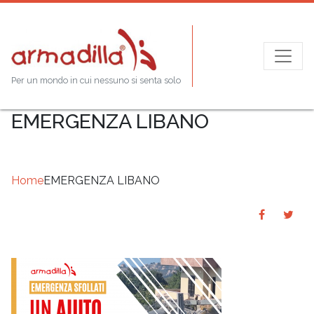
Per un mondo in cui nessuno si senta solo
EMERGENZA LIBANO
Home
EMERGENZA LIBANO
Share
Sha
SHARE
on
on
Faceboo
Twit