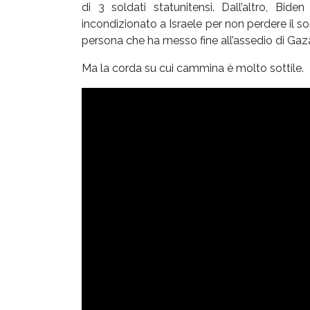
di 3 soldati statunitensi. Dall’altro, Bid
incondizionato a Israele per non perdere il s
persona che ha messo fine all’assedio di Gaz
Ma la corda su cui cammina è molto sottile.