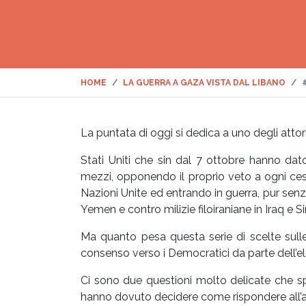
HOME
LA GUERRA A GAZA VISTA DAL LIBANO
La puntata di oggi si dedica a uno degli attori-
Stati Uniti che sin dal 7 ottobre hanno dat
mezzi, opponendo il proprio veto a ogni ces
Nazioni Unite ed entrando in guerra, pur senz
Yemen e contro milizie filoiraniane in Iraq e Sir
Ma quanto pesa questa serie di scelte sulle
consenso verso i Democratici da parte dell’e
Ci sono due questioni molto delicate che sping
hanno dovuto decidere come rispondere all’a