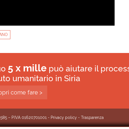
BANO
5 x mille
tuo
può aiutare il proces
iuto umanitario in Siria
opri come fare >
0585 – P.IVA 01620701001 -
Privacy policy
-
Trasparenza