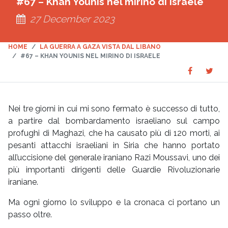
#67 – Khan Younis nel mirino di Israele
27 December 2023
HOME
LA GUERRA A GAZA VISTA DAL LIBANO
#67 – KHAN YOUNIS NEL MIRINO DI ISRAELE
Share
Sha
SHARE
on
on
Faceboo
Twit
Nei tre giorni in cui mi sono fermato è successo di tutto,
a partire dal bombardamento israeliano sul campo
profughi di Maghazi, che ha causato più di 120 morti, ai
pesanti attacchi israeliani in Siria che hanno portato
all’uccisione del generale iraniano Razi Moussavi, uno dei
più importanti dirigenti delle Guardie Rivoluzionarie
iraniane.
Ma ogni giorno lo sviluppo e la cronaca ci portano un
passo oltre.