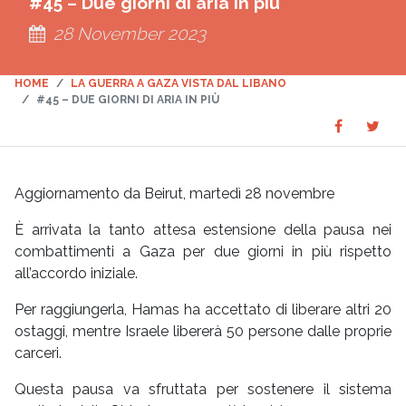
#45 – Due giorni di aria in più
28 November 2023
HOME
LA GUERRA A GAZA VISTA DAL LIBANO
#45 – DUE GIORNI DI ARIA IN PIÙ
Share
Sha
SHARE
on
on
Faceboo
Twit
Aggiornamento da Beirut, martedì 28 novembre
È arrivata la tanto attesa estensione della pausa nei
combattimenti a Gaza per due giorni in più rispetto
all’accordo iniziale.
Per raggiungerla, Hamas ha accettato di liberare altri 20
ostaggi, mentre Israele libererà 50 persone dalle proprie
carceri.
Questa pausa va sfruttata per sostenere il sistema