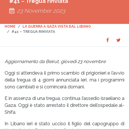
#41 – Tregua rinviata
23 November 2023
HOME
LA GUERRA A GAZA VISTA DAL LIBANO
#41 – TREGUA RINVIATA
Share
Sha
SHARE
on
on
Faceboo
Twit
Aggiornamento da Beirut, giovedì 23 novembre
Oggi si attendeva il primo scambio di prigionieri e l’avvio
della tregua di 4 giorni annunciata ieri, ma i programmi
sono cambiati e si comincerà domani.
E in assenza di una tregua, continua l’assedio israeliano a
Gaza. Oggi è stato arrestato il direttore dell’ospedale al-
Shifa.
In Libano ieri è stato ucciso il figlio del capogruppo di