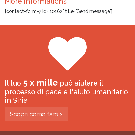
More informations
[contact-form-7 id="10162" title="Send message"]
5 x mille
Il tuo
può aiutare il
processo di pace e l'aiuto umanitario
in Siria
Scopri come fare >