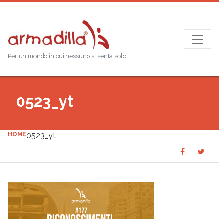
Per un mondo in cui nessuno si senta solo
0523_yt
HOME
0523_yt
Share
Sha
SHARE
on
on
Faceboo
Twit