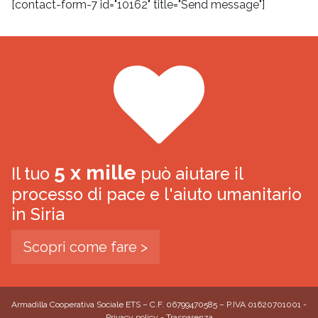
[contact-form-7 id="10162" title="Send message"]
5 x mille
Il tuo
può aiutare il
processo di pace e l'aiuto umanitario
in Siria
Scopri come fare >
Armadilla Cooperativa Sociale ETS – C.F. 06799470585 – P.IVA 01620701001 -
Privacy policy
-
Trasparenza