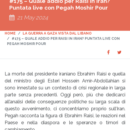
#175 – Quale addio per Raisi in Iran?
Puntata live con Pegah Moshir Pour
21 May 2024
HOME
LA GUERRA A GAZA VISTA DAL LIBANO
#175 – QUALE ADDIO PER RAISI IN IRAN? PUNTATA LIVE CON
PEGAH MOSHIR POUR
Share
Sha
SHARE
on
on
Faceboo
Twit
La morte del presidente iraniano Ebrahim Raisi e quella
del ministro degli Esteri Hossein Amir-Abdollahian si
sono innestate su un contesto di crisi regionale in larga
parte senza precedenti. Oggi però, più che dedicarci
all’analisi delle conseguenze politiche su larga scala di
questo avvenimento, ci concentriamo proprio sull’Iran.
Pegah racconta la figura di Ebrahim Raisi, le reazioni nel
Paese e nella diaspora e le speranze o timori di
cambiamento.