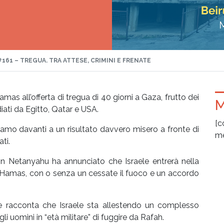
#161 – TREGUA. TRA ATTESE, CRIMINI E FRENATE
mas all’offerta di tregua di 40 giorni a Gaza, frutto dei
M
iati da Egitto, Qatar e USA.
[c
iamo davanti a un risultato davvero misero a fronte di
me
ti.
in Netanyahu ha annunciato che Israele entrerà nella
re Hamas, con o senza un cessate il fuoco e un accordo
e racconta che Israele sta allestendo un complesso
i uomini in “età militare” di fuggire da Rafah.