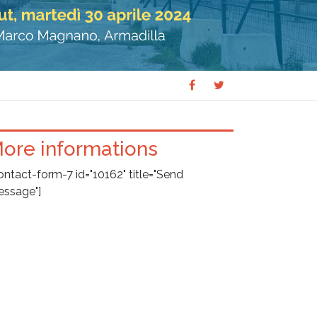
Share
Share
SHARE
on
on
Facebook
Twitter
ore informations
ontact-form-7 id="10162" title="Send
ssage"]