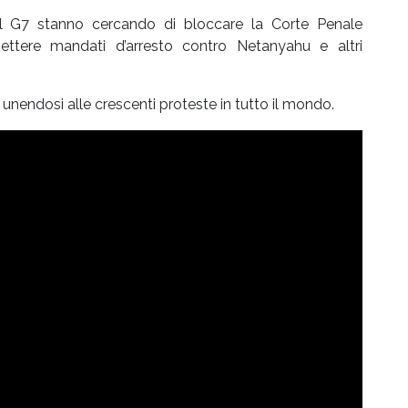
 del G7 stanno cercando di bloccare la Corte Penale
ettere mandati d’arresto contro Netanyahu e altri
, unendosi alle crescenti proteste in tutto il mondo.