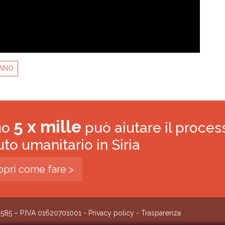
BANO
5 x mille
tuo
può aiutare il proces
iuto umanitario in Siria
opri come fare >
0585 – P.IVA 01620701001 -
Privacy policy
-
Trasparenza