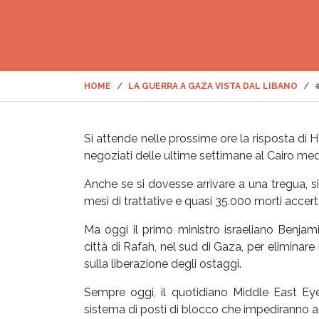
HOME
LA GUERRA A GAZA VISTA DAL LIBANO
Si attende nelle prossime ore la risposta di Ha
negoziati delle ultime settimane al Cairo med
Anche se si dovesse arrivare a una tregua, s
mesi di trattative e quasi 35.000 morti accerta
Ma oggi il primo ministro israeliano Benjam
città di Rafah, nel sud di Gaza, per elimina
sulla liberazione degli ostaggi.
Sempre oggi, il quotidiano Middle East Ey
sistema di posti di blocco che impediranno agl