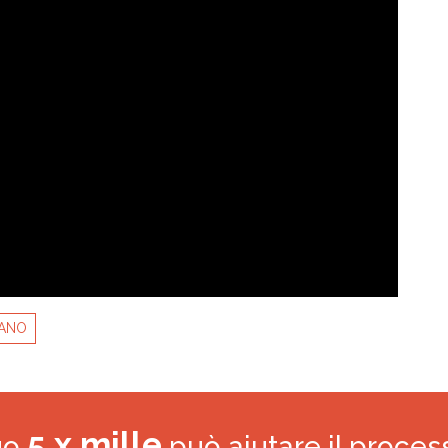
BANO
5 x mille
tuo
può aiutare il proces