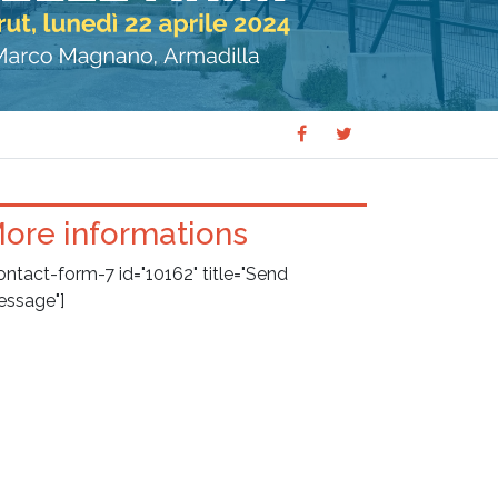
Share
Share
SHARE
on
on
Facebook
Twitter
ore informations
ontact-form-7 id="10162" title="Send
ssage"]