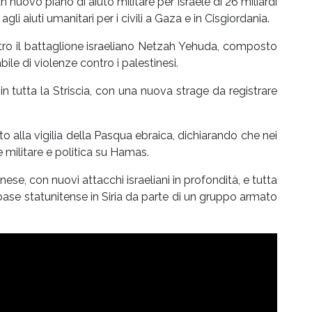
n nuovo piano di aiuto militare per Israele di 26 miliardi
gli aiuti umanitari per i civili a Gaza e in Cisgiordania.
ntro il battaglione israeliano Netzah Yehuda, composto
bile di violenze contro i palestinesi.
in tutta la Striscia, con una nuova strage da registrare
o alla vigilia della Pasqua ebraica, dichiarando che nei
 militare e politica su Hamas.
se, con nuovi attacchi israeliani in profondità, e tutta
 base statunitense in Siria da parte di un gruppo armato