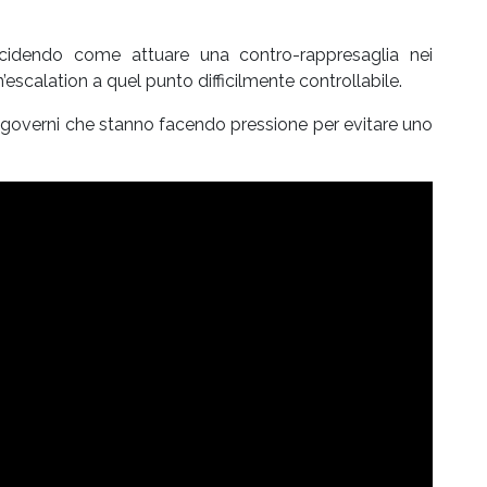
decidendo come attuare una contro-rappresaglia nei
un’escalation a quel punto difficilmente controllabile.
 i governi che stanno facendo pressione per evitare uno