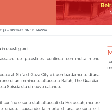
#151 – DISTRAZIONE DI MASSA
a in questi giorni
M
 massacro dei palestinesi continua, con molta meno
[c
me
pedale al-Shifa di Gaza City e il bombardamento di una
orrono di un imminente attacco a Rafah, The Guardian
ella Striscia sta di nuovo calando.
o il confine e sono stati attaccati da Hezbollah, mentre
re un’auto, causando la morte di una persona e il