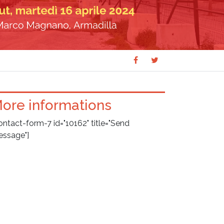
Share
Share
SHARE
on
on
Facebook
Twitter
ore informations
ontact-form-7 id="10162" title="Send
ssage"]