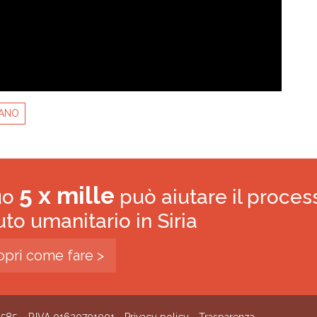
BANO
5 x mille
tuo
può aiutare il proces
iuto umanitario in Siria
opri come fare >