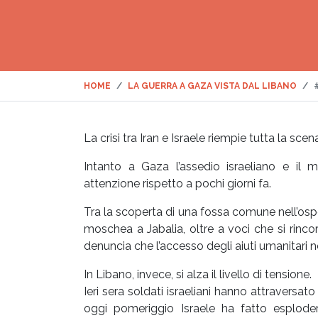
HOME
LA GUERRA A GAZA VISTA DAL LIBANO
La crisi tra Iran e Israele riempie tutta la scen
Intanto a Gaza l’assedio israeliano e il
attenzione rispetto a pochi giorni fa.
Tra la scoperta di una fossa comune nell’os
moschea a Jabalia, oltre a voci che si rinc
denuncia che l’accesso degli aiuti umanitari n
In Libano, invece, si alza il livello di tensione.
Ieri sera soldati israeliani hanno attraversat
oggi pomeriggio Israele ha fatto esplode