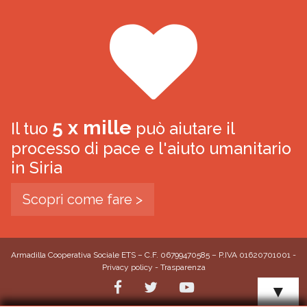
5 x mille
Il tuo
può aiutare il
processo di pace e l'aiuto umanitario
in Siria
Scopri come fare >
Armadilla Cooperativa Sociale ETS – C.F. 06799470585 – P.IVA 01620701001 -
Privacy policy
-
Trasparenza
▼