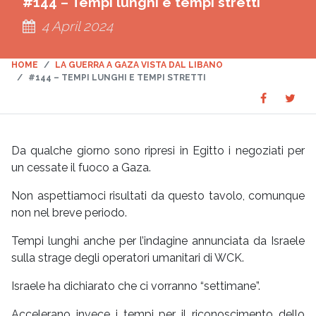
#144 – Tempi lunghi e tempi stretti
4 April 2024
HOME
LA GUERRA A GAZA VISTA DAL LIBANO
#144 – TEMPI LUNGHI E TEMPI STRETTI
Share
Sha
SHARE
on
on
Faceboo
Twit
Da qualche giorno sono ripresi in Egitto i negoziati per
un cessate il fuoco a Gaza.
Non aspettiamoci risultati da questo tavolo, comunque
non nel breve periodo.
Tempi lunghi anche per l’indagine annunciata da Israele
sulla strage degli operatori umanitari di WCK.
Israele ha dichiarato che ci vorranno “settimane”.
Accelerano invece i tempi per il riconoscimento dello