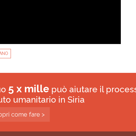
BANO
5 x mille
tuo
può aiutare il proces
iuto umanitario in Siria
opri come fare >