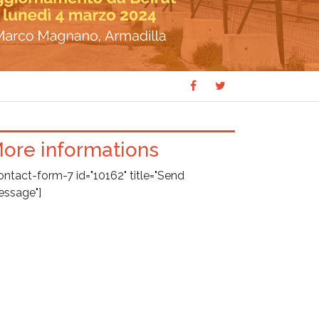
Share
Share
SHARE
on
on
Facebook
Twitter
ore informations
ontact-form-7 id="10162" title="Send
ssage"]