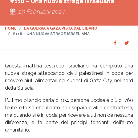
#118 – Una nuova strage israeliana
29 February 2024
HOME
LA GUERRA A GAZA VISTA DAL LIBANO
#118 – UNA NUOVA STRAGE ISRAELIANA
Share
Sha
SHARE
on
on
Faceboo
Twit
Questa mattina l’esercito israeliano ha compiuto una
nuova strage attaccando civili palestinesi in coda per
ricevere aiuti alimentari nel sudest di Gaza City, nel nord
della Striscia.
L’ultimo bilancio parla di 104 persone uccise e più di 760
ferite, e lo so che il dato non separa civili e combattenti,
ma quando si è in coda per ricevere aiuti non c’è nessuna
differenza, e fa parte dei principi fondanti dell’aiuto
umanitario.