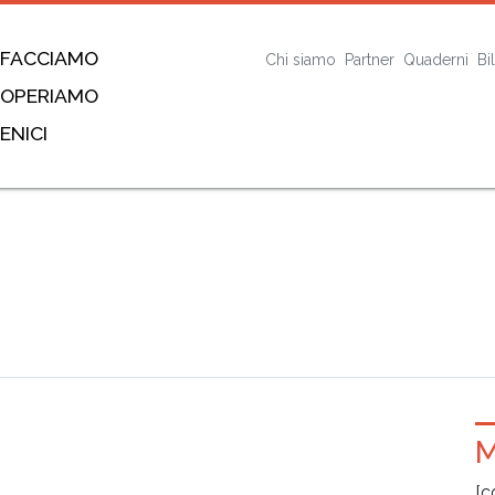
 FACCIAMO
Chi siamo
Partner
Quaderni
Bi
 OPERIAMO
ENICI
١١٣١٠٧_7
M
[c