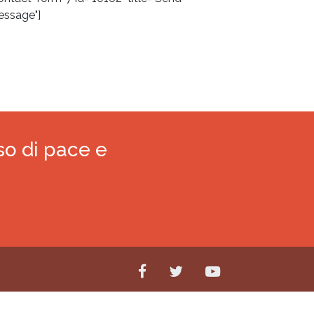
ssage"]
so di pace e