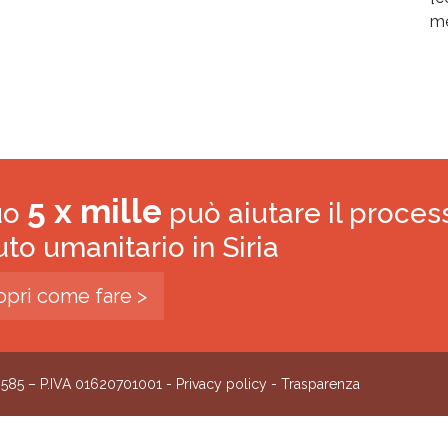
me
5 x mille
tuo
può aiutare il proces
iuto umanitario in Siria
opri come fare >
0585 – P.IVA 01620701001 -
Privacy policy
-
Trasparenza