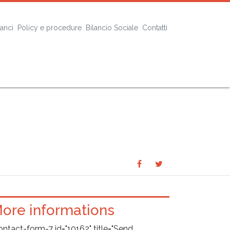
lanci
Policy e procedure
Bilancio Sociale
Contatti
Share
Share
SHARE
on
on
Facebook
Twitter
ore informations
ontact-form-7 id="10162" title="Send